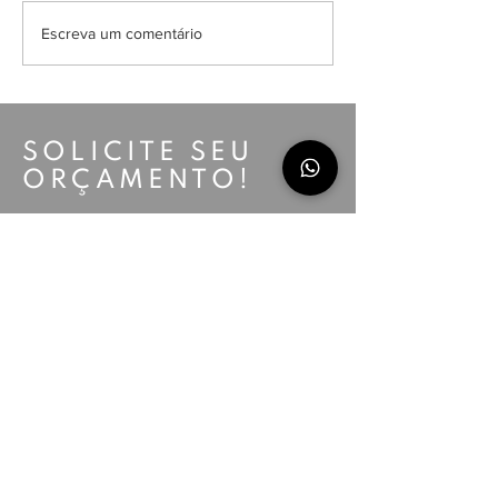
Performance amb
Precisamos falar sobre o
Escreva um comentário
seu conforto
SOLICITE SEU
ORÇAMENTO!
Enviar