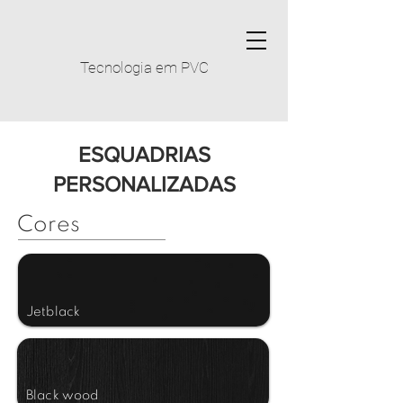
Tecnologia em PVC
ESQUADRIAS
PERSONALIZADAS
Cores
Jetblack
Black wood