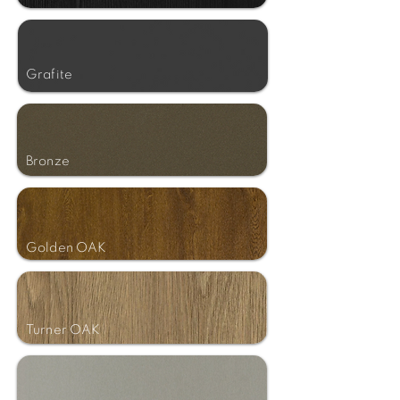
Grafite
Bronze
Golden OAK
Turner OAK