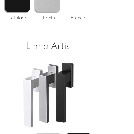
Jetblack
Titânio
Branco
Linha Artis