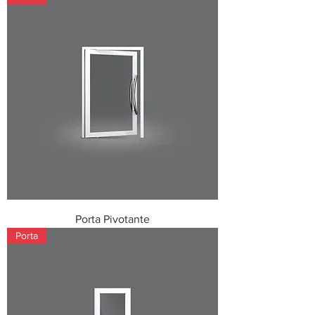
Porta Pivotante
Porta