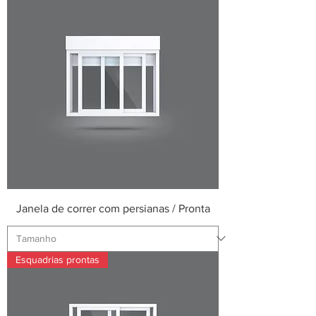
Janela de correr com persianas / Pronta
Esquadrias prontas