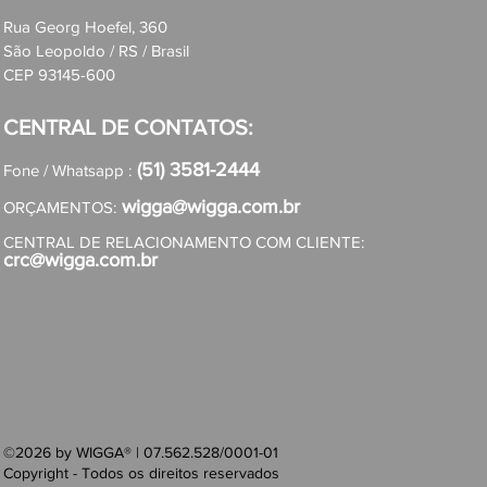
Rua Georg Hoefel, 360
São Leopoldo / RS / Brasil
CEP 93145-600
CENTRAL DE CONTATOS:
(51) 3581-2444
Fone / Whatsapp :
wigga@wigga.com.br
ORÇAMENTOS:
CENTRAL DE RELACIONAMENTO COM CLIENTE:
crc@wigga.com.br
©2026 by WIGGA® | 07.562.528/0001-01
Copyright - Todos os direitos reservados