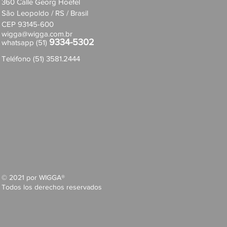
360 Calle Georg Hoefel
São Leopoldo / RS / Brasil
CEP 93145-600
wigga@wigga.com.br
9334-5302
whatsapp (51)
Teléfono (51) 3581.2444
© 2021 por WIGGA®
Todos los derechos reservados