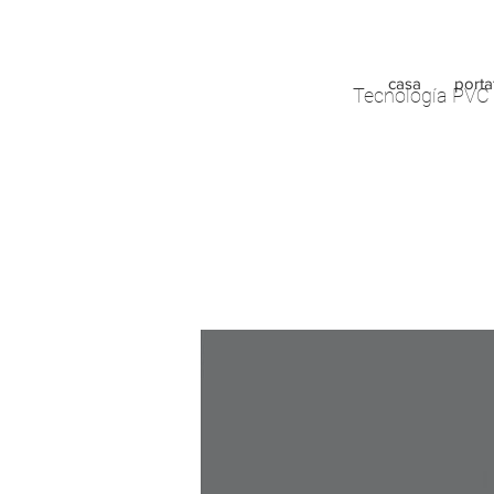
casa
porta
Tecnología PVC