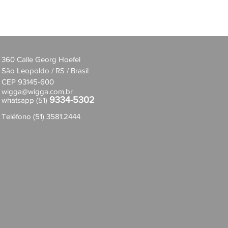
360 Calle Georg Hoefel
São Leopoldo / RS / Brasil
CEP 93145-600
wigga@wigga.com.br
9334-5302
whatsapp (51)
Teléfono (51) 3581.2444