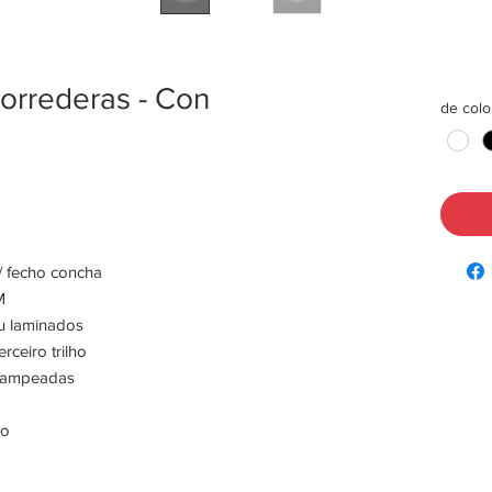
correderas - Con
de colo
/ fecho concha
M
ou laminados
rceiro trilho
grampeadas
no