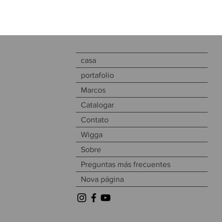
casa
portafolio
Marcos
Catalogar
Contato
Wigga
Sobre
Preguntas más frecuentes
Nova página