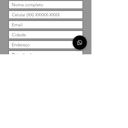
Enviar
360 Calle Georg Hoefel
São Leopoldo / RS / Brasil
CEP
93145-600
wigga@wigga.com.br
9334-5302
whatsapp (51)