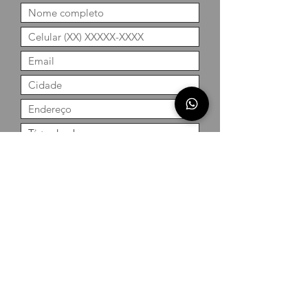
Enviar
360 Calle Georg Hoefel
São Leopoldo / RS / Brasil
CEP
93145-600
wigga@wigga.com.br
9334-5302